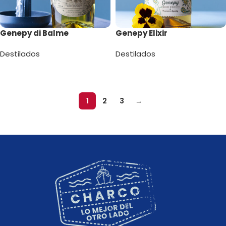
Genepy di Balme
Genepy Elixir
Destilados
Destilados
Leer más
Leer más
1
2
3
→