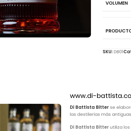
VOLUMEN
PRODUCT
SKU:
DB01
Ca
www.di-battista.
Di Battista Bitter
se elabora
las destilerías más antigua
Di Battista Bitter
utiliza l