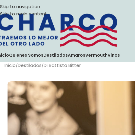
Skip to navigation
Skip to main content
nicio
Quienes Somos
Destilados
Amaros
Vermouth
Vinos
Inicio
Destilados
Di Battista Bitter