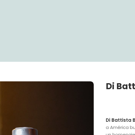
Di Batt
Di Battista 
a América bu
un homenaje 