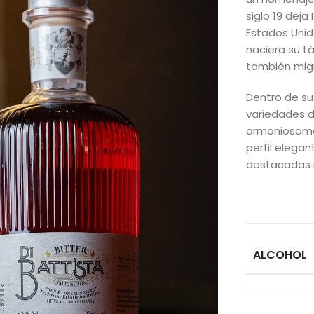
siglo 19 dej
Estados Unid
naciera su tá
también migr
Dentro de su
variedades de
armoniosamen
perfil elega
destacadas n
ALCOHOL