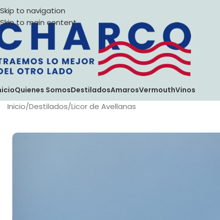
Skip to navigation
Skip to main content
nicio
Quienes Somos
Destilados
Amaros
Vermouth
Vinos
Inicio
Destilados
Licor de Avellanas