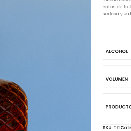
notas de fru
sedosa y un l
ALCOHOL
VOLUMEN
PRODUCT
SKU:
D12
Cate