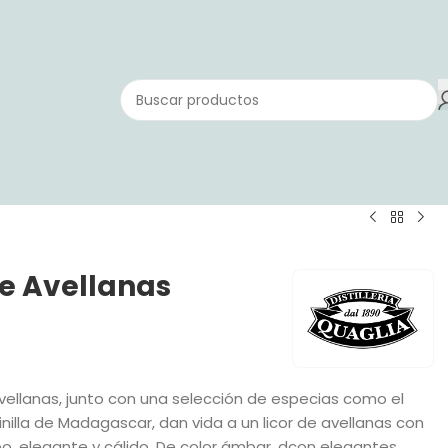
de Avellanas
avellanas, junto con una selección de especias como el
inilla de Madagascar, dan vida a un licor de avellanas con
, elegante y cálido. De color ámbar, dcon elegantes