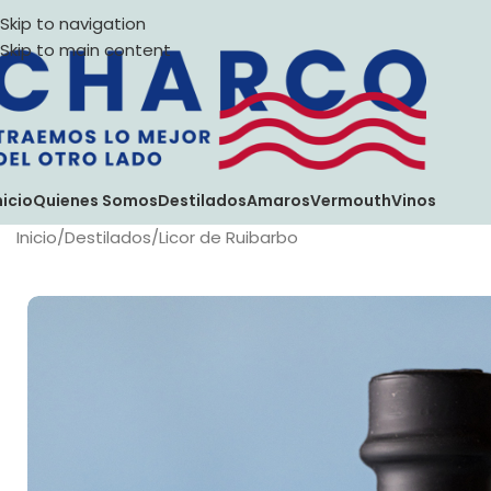
Skip to navigation
Skip to main content
nicio
Quienes Somos
Destilados
Amaros
Vermouth
Vinos
Inicio
Destilados
Licor de Ruibarbo