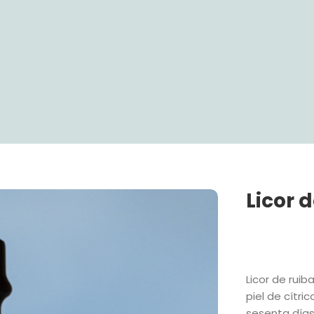
Licor 
Licor de ruib
piel de cítri
sesenta días