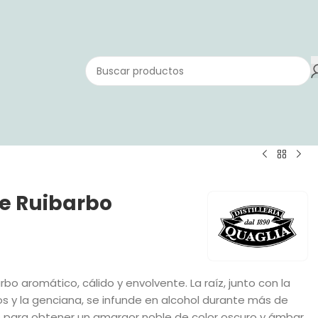
de Ruibarbo
arbo aromático, cálido y envolvente. La raíz, junto con la
cos y la genciana, se infunde en alcohol durante más de
 para obtener un amargor noble de color oscuro y ámbar