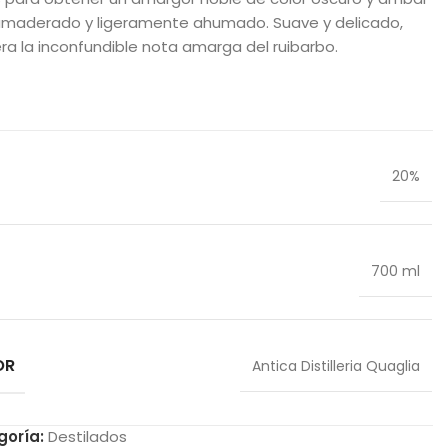
amaderado y ligeramente ahumado. Suave y delicado,
bera la inconfundible nota amarga del ruibarbo.
20%
700 ml
OR
Antica Distilleria Quaglia
goría:
Destilados