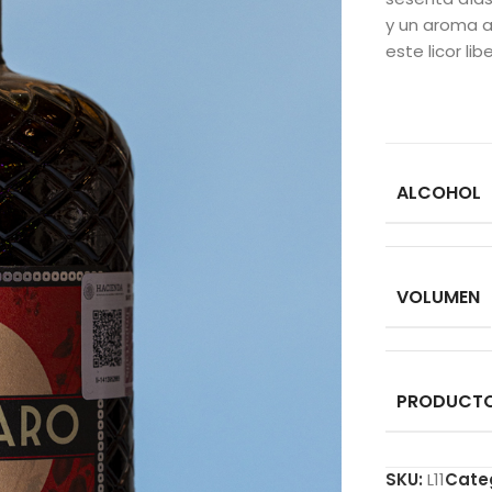
y un aroma 
este licor li
ALCOHOL
VOLUMEN
PRODUCT
SKU:
L11
Cate