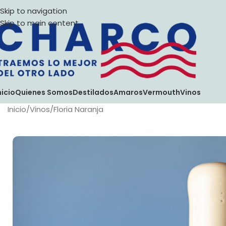
Skip to navigation
Skip to main content
nicio
Quienes Somos
Destilados
Amaros
Vermouth
Vinos
Inicio
Vinos
Floria Naranja