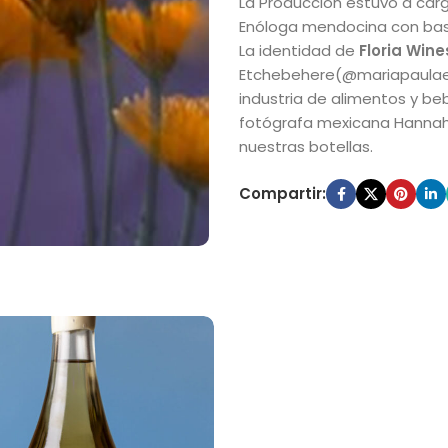
La Producción estuvo a car
Enóloga mendocina con basta
La identidad de
Floria Wine
Etchebehere(@mariapaulaet)
industria de alimentos y beb
fotógrafa mexicana Hannah 
nuestras botellas.
Compartir: