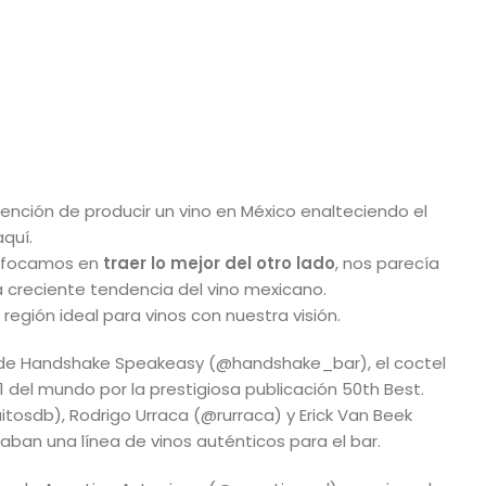
ención de producir un vino en México enalteciendo el
quí.
enfocamos en
traer lo mejor del otro lado
, nos parecía
 creciente tendencia del vino mexicano.
 región ideal para vinos con nuestra visión.
s de Handshake Speakeasy (@handshake_bar), el coctel
 del mundo por la prestigiosa publicación 50th Best.
tosdb), Rodrigo Urraca (@rurraca) y Erick Van Beek
ban una línea de vinos auténticos para el bar.