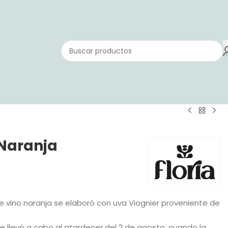
 Naranja
e vino naranja se elaboró con uva Viognier proveniente de
e llevó a cabo al atardecer del 2 de agosto, cuando la