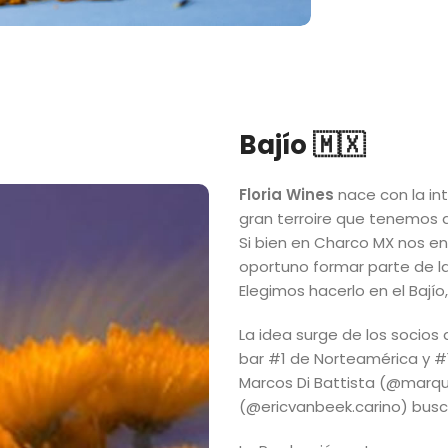
Bajío 🇲🇽
Floria Wines
nace con la int
gran terroire que tenemos a
Si bien en Charco MX nos 
oportuno formar parte de la
Elegimos hacerlo en el Bajío,
La idea surge de los socio
bar #1 de Norteamérica y #1
Marcos Di Battista (@marqui
(@ericvanbeek.carino) busca