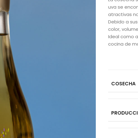
uva se enco
atractivas n
Debido a sus
color, volume
Ideal como a
cocina de ma
COSECHA
PRODUCC