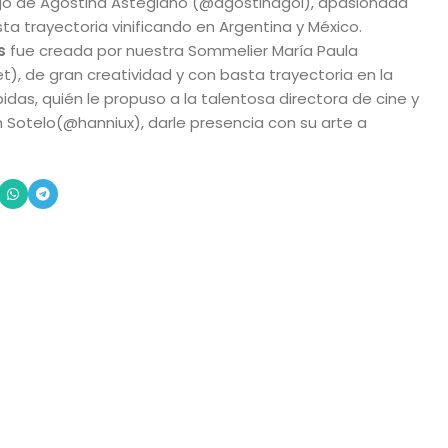
go de Agostina Astegiano (@agostinagol), apasionada
 trayectoria vinificando en Argentina y México.
s
fue creada por nuestra Sommelier María Paula
, de gran creatividad y con basta trayectoria en la
idas, quién le propuso a la talentosa directora de cine y
Sotelo(@hanniux), darle presencia con su arte a