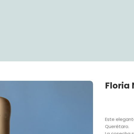
Floria
Este elegant
Querétaro.
La cosecha s